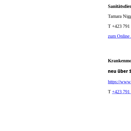
Sanitätsdie
Tamara Ni
T
+423 791 
zum Online 
Krankenmo
neu über 
https://www.
T
+423 791 