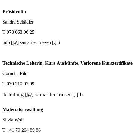
Präsidentin
Sandra Schädler
T
078 663 00 25
info [@] samariter-triesen [.] li
Technische Leiterin, Kurs-Auskünfte, Verlorene Kurszertifikate
Cornelia File
T
076 510 67 09
tk-leitung [@] samariter-triesen [.] li
Materialverwaltung
Silvia Wolf
T
+41 79 204 89 86