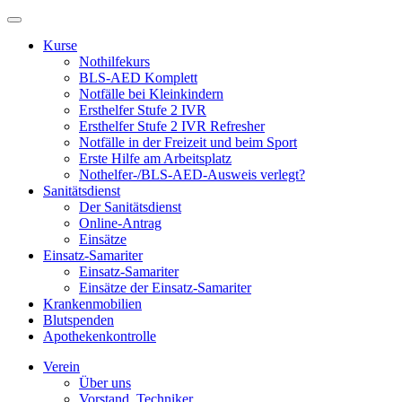
Kurse
Nothilfekurs
BLS-AED Komplett
Notfälle bei Kleinkindern
Ersthelfer Stufe 2 IVR
Ersthelfer Stufe 2 IVR Refresher
Notfälle in der Freizeit und beim Sport
Erste Hilfe am Arbeitsplatz
Nothelfer-/BLS-AED-Ausweis verlegt?
Sanitätsdienst
Der Sanitätsdienst
Online-Antrag
Einsätze
Einsatz-Samariter
Einsatz-Samariter
Einsätze der Einsatz-Samariter
Krankenmobilien
Blutspenden
Apothekenkontrolle
Verein
Über uns
Vorstand, Techniker