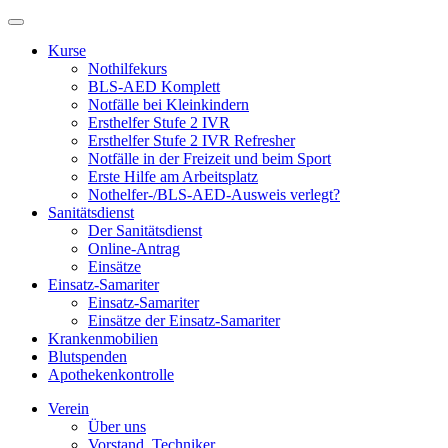
Kurse
Nothilfekurs
BLS-AED Komplett
Notfälle bei Kleinkindern
Ersthelfer Stufe 2 IVR
Ersthelfer Stufe 2 IVR Refresher
Notfälle in der Freizeit und beim Sport
Erste Hilfe am Arbeitsplatz
Nothelfer-/BLS-AED-Ausweis verlegt?
Sanitätsdienst
Der Sanitätsdienst
Online-Antrag
Einsätze
Einsatz-Samariter
Einsatz-Samariter
Einsätze der Einsatz-Samariter
Krankenmobilien
Blutspenden
Apothekenkontrolle
Verein
Über uns
Vorstand, Techniker